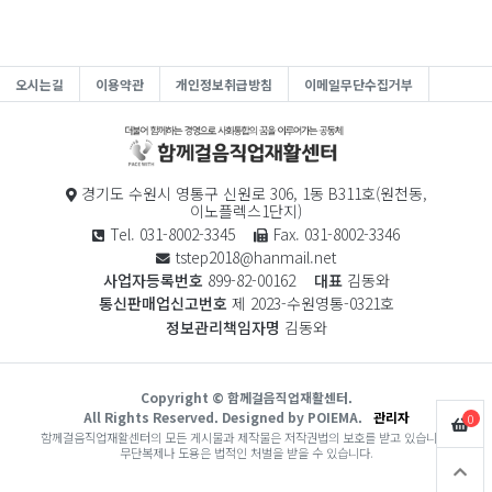
오시는길
이용약관
개인정보취급방침
이메일무단수집거부
경기도 수원시 영통구 신원로 306, 1동 B311호(원천동,
이노플렉스1단지)
Tel. 031-8002-3345
Fax. 031-8002-3346
tstep2018@hanmail.net
사업자등록번호
899-82-00162
대표
김동와
통신판매업신고번호
제 2023-수원영통-0321호
정보관리책임자명
김동와
Copyright © 함께걸음직업재활센터.
All Rights Reserved. Designed by POIEMA.
관리자
0
함께걸음직업재활센터의 모든 게시물과 제작물은 저작권법의 보호를 받고 있습니다.
무단복제나 도용은 법적인 처벌을 받을 수 있습니다.