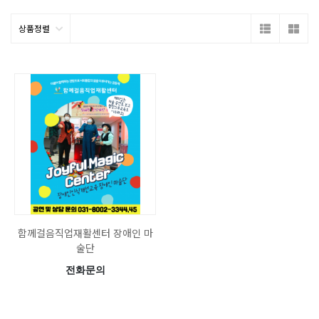
상품정렬
함께걸음직업재활센터 장애인 마
술단
전화문의