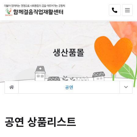
생산품몰
공연
공연 상품리스트