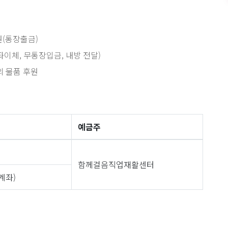
원(통장출금)
좌이체, 무통장입금, 내방 전달)
의 물품 후원
예금주
함께걸음직업재활센터
생계좌)