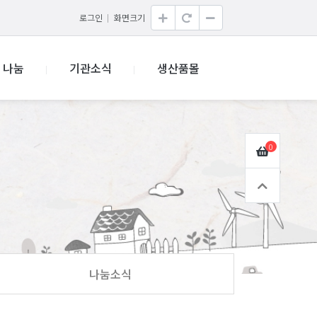
로그인
화면크기
나눔
기관소식
생산품몰
0
나눔소식