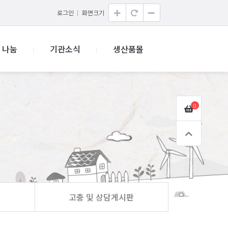
로그인
화면크기
나눔
기관소식
생산품몰
0
고충 및 상담게시판