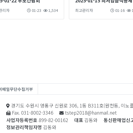
25-01-22 부모간담회
20
관리자
01-23
1,534
최고관리자
01-16
1
이메일무단수집거부
경기도 수원시 영통구 신원로 306, 1동 B311호(원천동, 이
Fax. 031-8002-3346
tstep2018@hanmail.net
사업자등록번호
899-82-00162
대표
김동와
통신판매업신
정보관리책임자명
김동와