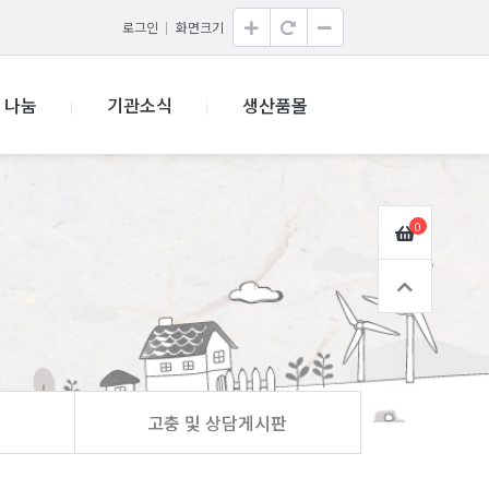
로그인
화면크기
나눔
기관소식
생산품몰
0
고충 및 상담게시판