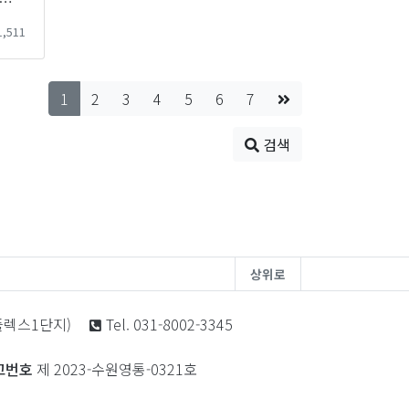
25-01-15 최저임금적용제외 평가
,511
1
2
3
4
5
6
7
검색
상위로
노플렉스1단지)
Tel. 031-8002-3345
고번호
제 2023-수원영통-0321호