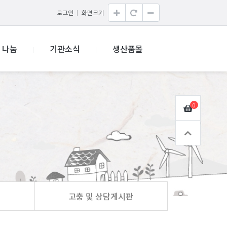
로그인
화면크기
나눔
기관소식
생산품몰
0
고충 및 상담게시판