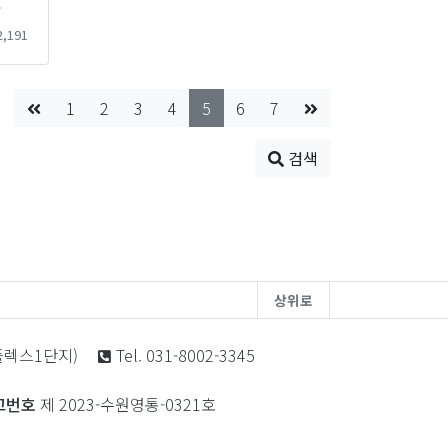
진
,191
1
2
3
4
5
6
7
검색
상위로
노플렉스1단지)
Tel. 031-8002-3345
고번호
제 2023-수원영통-0321호