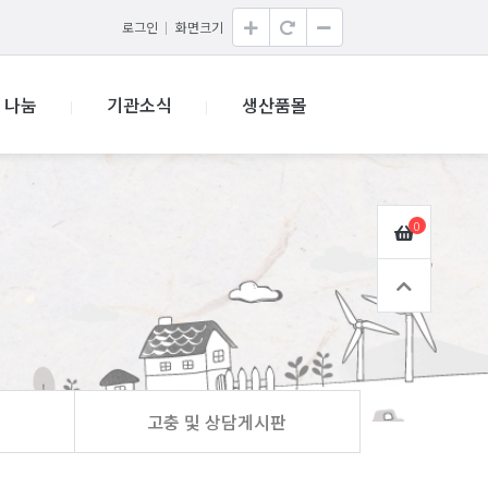
로그인
화면크기
나눔
기관소식
생산품몰
0
고충 및 상담게시판