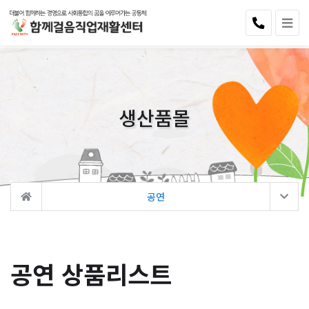
생산품몰
공연
공연 상품리스트