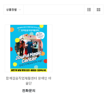
상품정렬
함께걸음직업재활센터 장애인 마
술단
전화문의