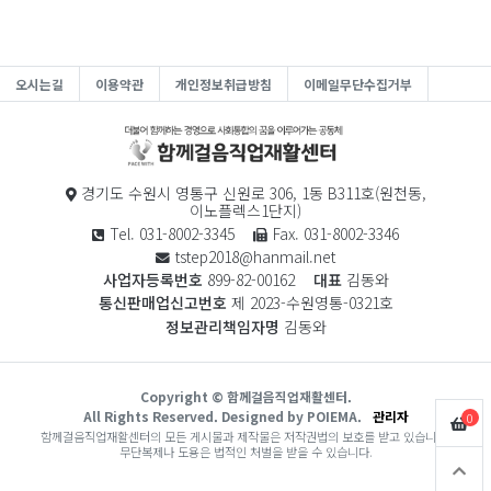
오시는길
이용약관
개인정보취급방침
이메일무단수집거부
경기도 수원시 영통구 신원로 306, 1동 B311호(원천동,
이노플렉스1단지)
Tel. 031-8002-3345
Fax. 031-8002-3346
tstep2018@hanmail.net
사업자등록번호
899-82-00162
대표
김동와
통신판매업신고번호
제 2023-수원영통-0321호
정보관리책임자명
김동와
Copyright © 함께걸음직업재활센터.
All Rights Reserved. Designed by POIEMA.
관리자
0
함께걸음직업재활센터의 모든 게시물과 제작물은 저작권법의 보호를 받고 있습니다.
무단복제나 도용은 법적인 처벌을 받을 수 있습니다.