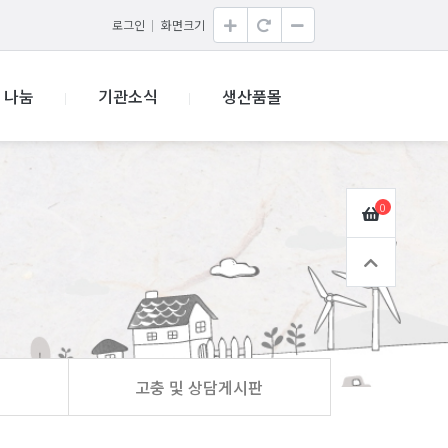
로그인
화면크기
나눔
기관소식
생산품몰
0
고충 및 상담게시판