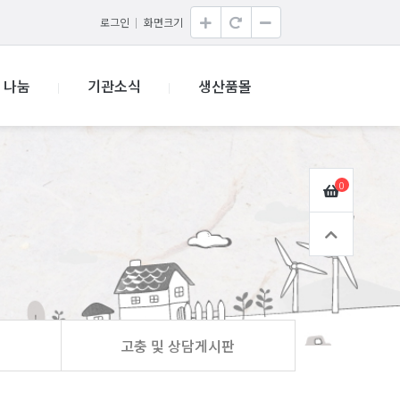
로그인
화면크기
나눔
기관소식
생산품몰
0
고충 및 상담게시판