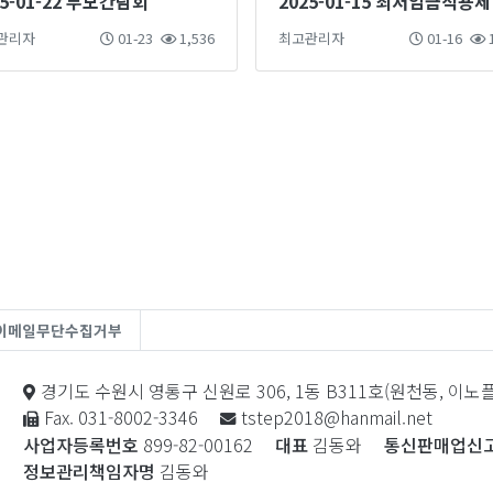
25-01-22 부모간담회
20
관리자
01-23
1,536
최고관리자
01-16
1
이메일무단수집거부
경기도 수원시 영통구 신원로 306, 1동 B311호(원천동, 이
Fax. 031-8002-3346
tstep2018@hanmail.net
사업자등록번호
899-82-00162
대표
김동와
통신판매업신
정보관리책임자명
김동와