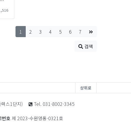
25-01-15 최저임금적용제외 평가
,516
1
2
3
4
5
6
7
검색
상위로
노플렉스1단지)
Tel. 031-8002-3345
고번호
제 2023-수원영통-0321호