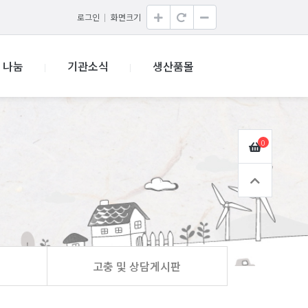
로그인
화면크기
나눔
기관소식
생산품몰
0
고충 및 상담게시판