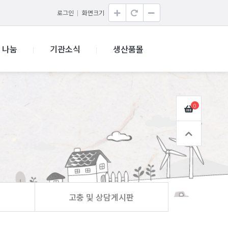
로그인
화면크기
나눔
기관소식
생산품몰
0
고충 및 상담게시판