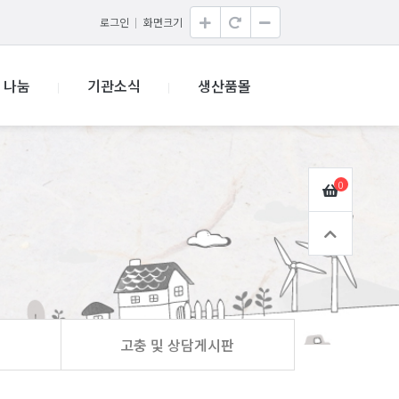
로그인
화면크기
나눔
기관소식
생산품몰
0
고충 및 상담게시판